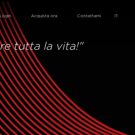
Login
Acquista ora
Contattami
re tutta la vita!"