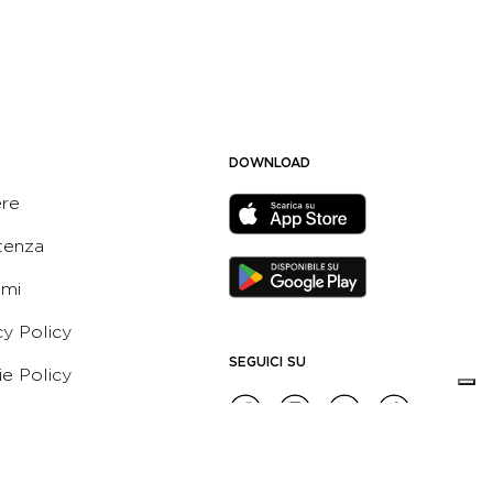
DOWNLOAD
ere
tenza
ami
cy Policy
SEGUICI SU
e Policy
ni e Condizioni dell’App
 Active Italia
e etico