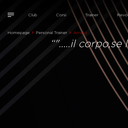
Club
Corsi
Trainer
Revol
Homepage
Personal Trainer
Amato
“".....il corpo,s