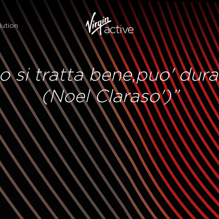
ution
e lo si tratta bene,puo' dura
(Noel Claraso')”