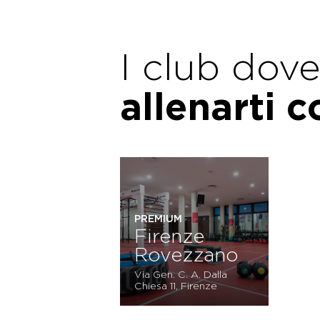
I club dov
allenarti 
PREMIUM
Firenze
Rovezzano
Via Gen. C. A. Dalla
Chiesa 11, Firenze