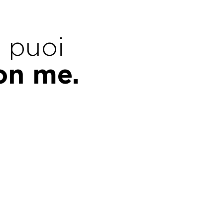
e puoi
con me.