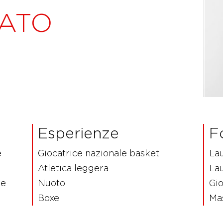
MATO
Esperienze
F
e
Giocatrice nazionale basket
La
Atletica leggera
La
le
Nuoto
Gio
Boxe
Mas