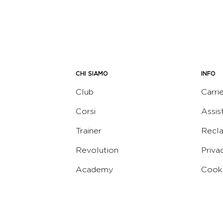
CHI SIAMO
INFO
Club
Carri
Corsi
Assis
Trainer
Recl
Revolution
Priva
Academy
Cooki
Corporate
Termi
Virgin
Concierge
Codic