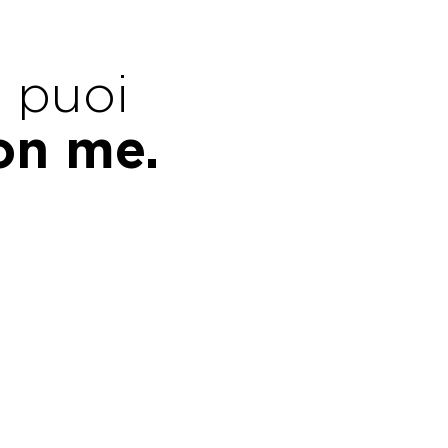
e puoi
con me.