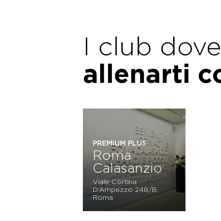
I club dov
allenarti 
PREMIUM PLUS
Roma
Calasanzio
Viale Cortina
D’Ampezzo 248/B,
Roma