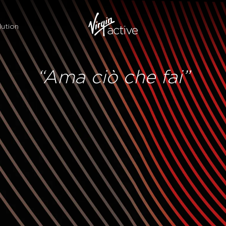
ution
“Ama ciò che fai”