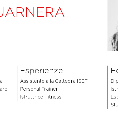
UARNERA
Esperienze
F
va
Assistente alla Cattedra ISEF
Dip
are
Personal Trainer
Ist
Istruttrice Fitness
Esp
Stu