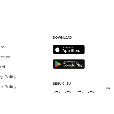
DOWNLOAD
ere
tenza
ami
cy Policy
SEGUICI SU
e Policy
ni e Condizioni dell’App
 Active Italia
e etico