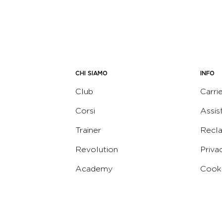
CHI SIAMO
INFO
Club
Carri
Corsi
Assis
Trainer
Recl
Revolution
Priva
Academy
Cooki
Corporate
Termi
Virgin
Concierge
Codic