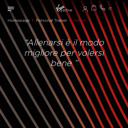
Homepage
Personal Trainer
Riente
“Allenarsi è il modo
migliore per volersi
bene ”