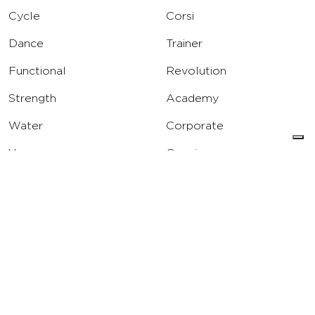
Cycle
Corsi
Dance
Trainer
Functional
Revolution
Strength
Academy
Water
Corporate
Yoga
Concierge
Running
Solarium
INFO
DOWNLOAD
Carriere
Assistenza