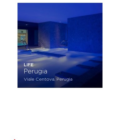
LIFE
Perugia
Viale Centova, Perugia