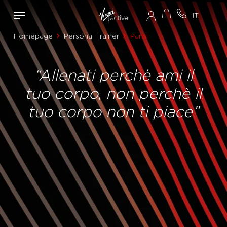
Homepage
Personal Trainer
Parisi
“Allenati perchè ami il
tuo corpo, non perchè il
tuo corpo non ti piace”