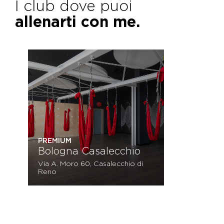
I club dove puoi
allenarti con me.
PREMIUM
Bologna Casalecchio
Via A. Moro 60, Casalecchio di
Reno