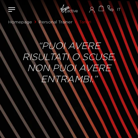
Homepage
Personal Trainer
Tanari
“PUOI AVERE
RISULTATI O SCUSE,
NON PUOI AVERE
ENTRAMBI.”