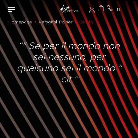
Homepage
Personal Trainer
Quinto
“" Se per il mondo non
sei nessuno, per
qualcuno sei il mondo "
cit.”