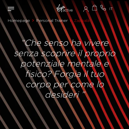
Homepage
Personal Trainer
Zappalà
“Che senso ha vivere
senza scoprire il proprio
potenziale mentale e
fisico? Forgia il tuo
corpo per come lo
desideri ”