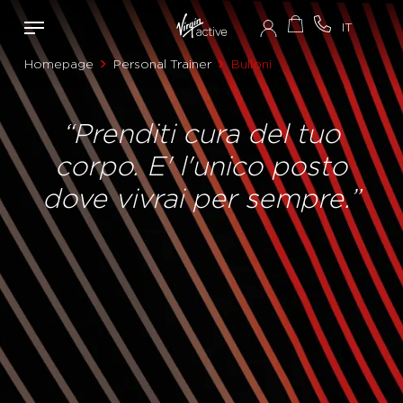
Homepage
Personal Trainer
Bulloni
“Prenditi cura del tuo
corpo. E' l'unico posto
dove vivrai per sempre.”