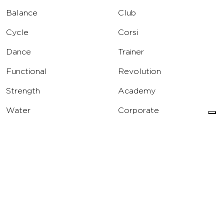
Balance
Club
Cycle
Corsi
Dance
Trainer
Functional
Revolution
Strength
Academy
Water
Corporate
Yoga
Concierge
Running
Solarium
INFO
DOWNLOAD
Carriere