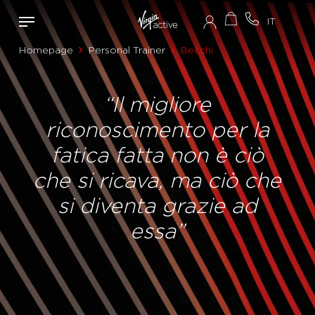
Homepage
Personal Trainer
Becchi
“Il migliore
riconoscimento per la
fatica fatta non è ciò
che si ricava, ma ciò che
si diventa grazie ad
essa”