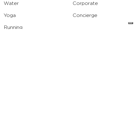
Water
Corporate
Yoga
Concierge
Running
Solarium
INFO
DOWNLOAD
Carriere
Assistenza
Reclami
Privacy Policy
Cookie Policy
Termini e Condizioni
dell’App Virgin Active