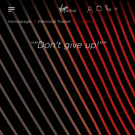
Homepage
Personal Trainer
Dumitru
“"Don't give up!"”