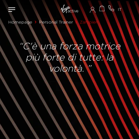
Homepage
Personal Trainer
Zampieri
“C'è una forza motrice
più forte di tutte: la
volontà. ”