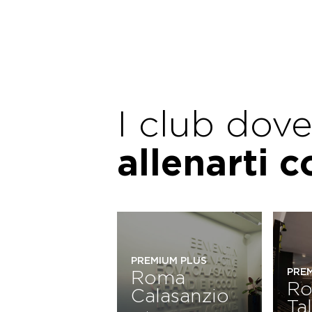
I club dov
allenarti 
PREMIUM PLUS
Roma
PRE
R
Calasanzio
Ta