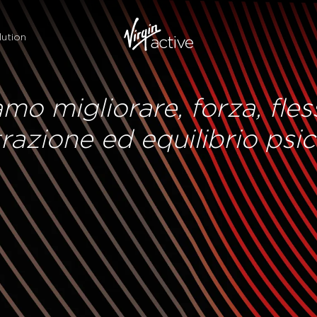
ution
o migliorare, forza, fless
azione ed equilibrio psic