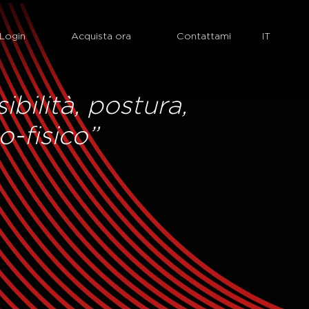
Login
Acquista ora
Contattami
ibilità, postura,
o-fisico”