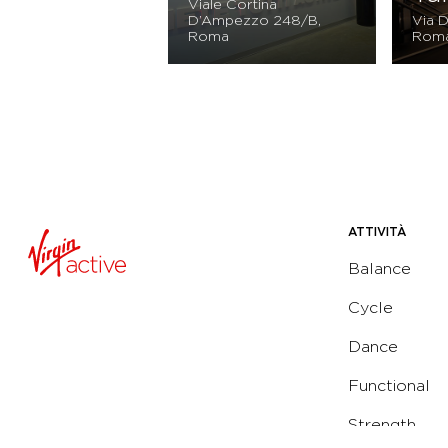
Viale Cortina
D’Ampezzo 248/B,
Via D
Roma
Rom
ATTIVITÀ
Balance
Cycle
Dance
Functional
Strength