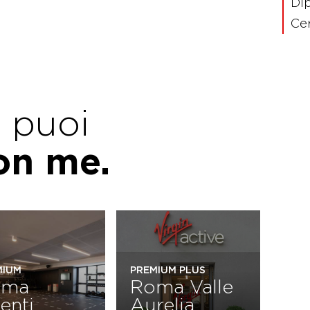
Di
Cer
e puoi
con me.
MIUM
PREMIUM PLUS
oma
Roma Valle
lenti
Aurelia