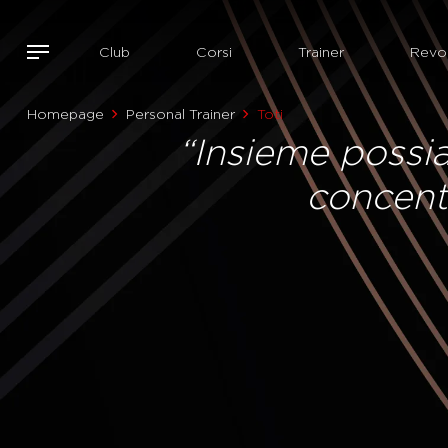
Club
Corsi
Trainer
Revol
Homepage
Personal Trainer
Toti
“Insieme possiam
concentr