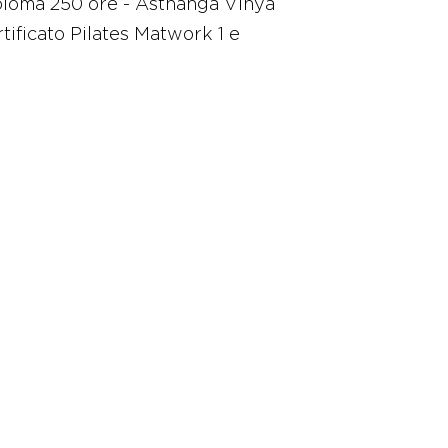
ploma 250 ore - Asthanga Vinya
tificato Pilates Matwork 1 e