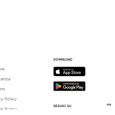
DOWNLOAD
ere
tenza
ami
cy Policy
SEGUICI SU
e Policy