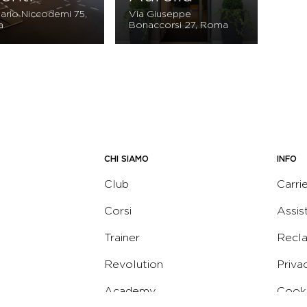
ario Niccodemi 75,
Via Giuseppe
a
Bonaccorsi 27, Roma
CHI SIAMO
INFO
Club
Carri
Corsi
Assis
Trainer
Recl
Revolution
Priva
Academy
Cooki