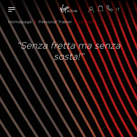
Homepage
Personal Trainer
La Porta
“Senza fretta ma senza
sosta!”