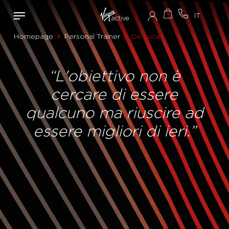
Homepage
Personal Trainer
De Luca
“L'obiettivo non è
cercare di essere
qualcuno ma riuscire ad
essere migliori di ieri.”