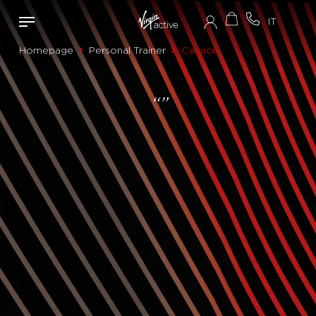
Homepage
Personal Trainer
Cacace
“”