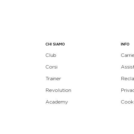
CHI SIAMO
INFO
Club
Carri
Corsi
Assis
Trainer
Recl
Revolution
Priva
Academy
Cooki
Corporate
Termi
Virgin
Concierge
Codic