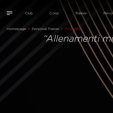
Club
Corsi
Trainer
Revol
Homepage
Personal Trainer
Rogolino
“Allenamenti mir