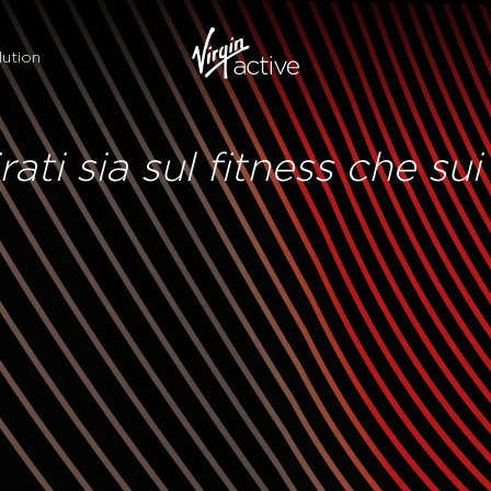
ution
ati sia sul fitness che sui 