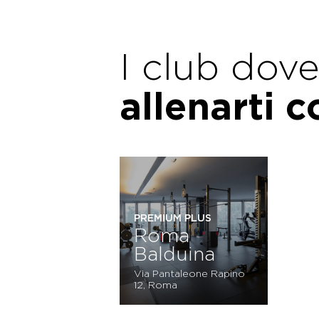
I club dov
allenarti 
PREMIUM PLUS
Roma
Balduina
Via Pantaleone Rapino
12, Roma