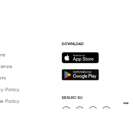
DOWNLOAD
ere
tenza
ami
cy Policy
SEGUICI SU
e Policy
ni e Condizioni dell’App
 Active Italia
e etico