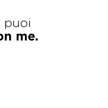
e puoi
con me.