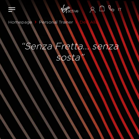
Homepage
Personal Trainer
Deif Alla
“Senza Fretta... senza
sosta”