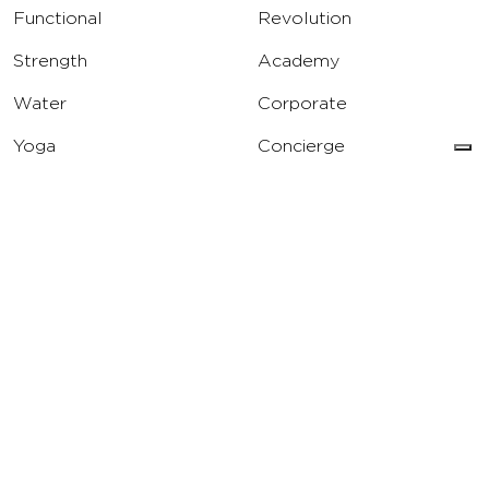
Functional
Revolution
Strength
Academy
Water
Corporate
Yoga
Concierge
Running
Solarium
INFO
DOWNLOAD
Carriere
Assistenza
Reclami
Privacy Policy