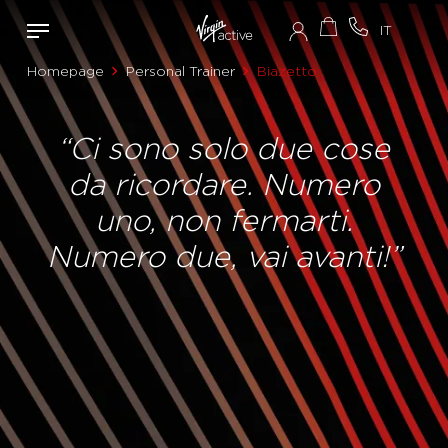
Homepage
Personal Trainer
Biazetto
“Ci sono solo due cose
da ricordare. Numero
uno, non fermarti.
Numero due, vai avanti!”