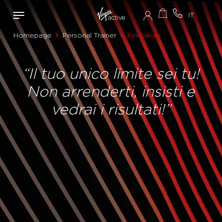
Homepage
Personal Trainer
lombardo
“Il tuo unico limite sei tu!
Non arrenderti, insisti e
vedrai i risultati!”