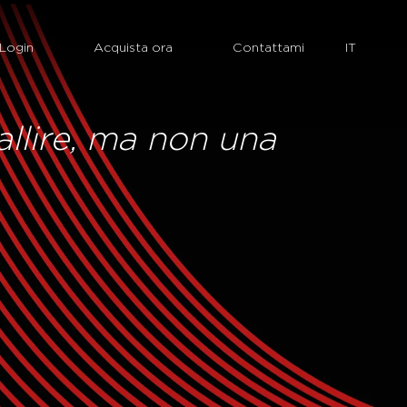
Login
Acquista ora
Contattami
allire, ma non una