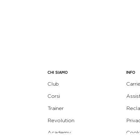
CHI SIAMO
INFO
Club
Carri
Corsi
Assis
Trainer
Recl
Revolution
Priva
Academy
Cooki