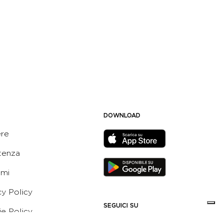
DOWNLOAD
ere
tenza
ami
cy Policy
SEGUICI SU
e Policy