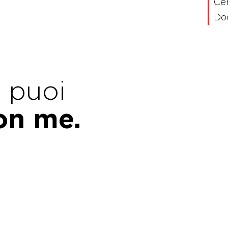
Cer
Doc
e puoi
con me.