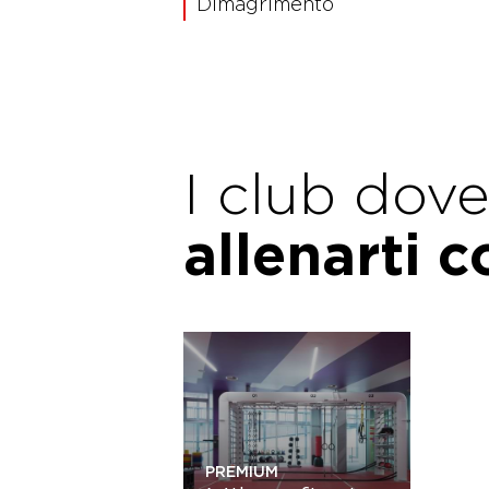
Dimagrimento
I club dov
allenarti 
PREMIUM