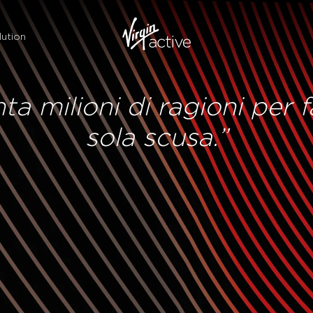
ution
 milioni di ragioni per f
sola scusa.”