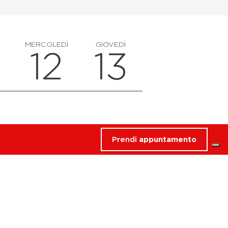
MERCOLEDÌ
GIOVEDÌ
12
13
Prendi
appuntamento
o
Abbonati
 Active
hini
Abbonati