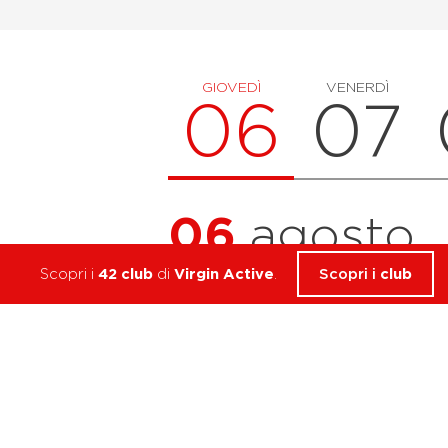
GIOVEDÌ
VENERDÌ
06
07
06
agosto
Scopri i
42 club
di
Virgin Active
.
Scopri i
club
20:00
20:45
45 min.
20:00
20:45