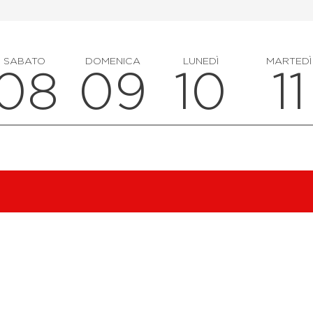
SABATO
DOMENICA
LUNEDÌ
MARTEDÌ
08
09
10
11
Salern
Sculpt
rossella pelo
Studio
Milano
Maciac
Reformer Pilates Align
Studio