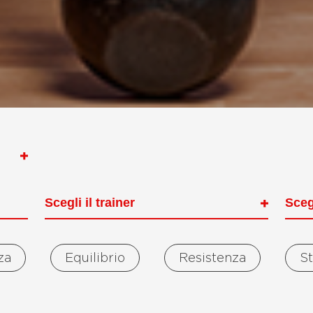
rza
Equilibrio
Resistenza
S