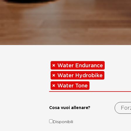
×
Water Endurance
×
Water Hydrobike
×
Water Tone
Fo
Cosa vuoi allenare?
Disponibili