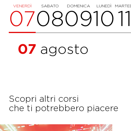
VENERDÌ
SABATO
DOMENICA
LUNEDÌ
MARTE
07
08
09
10
1
07
agosto
Scopri altri corsi
che ti potrebbero piacere