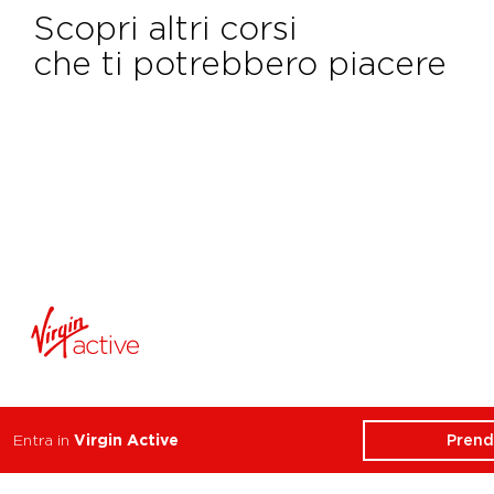
Scopri altri corsi
che ti potrebbero piacere
ATTIVITÀ
CHI SIAMO
Prend
Entra in
Virgin Active
Balance
Club