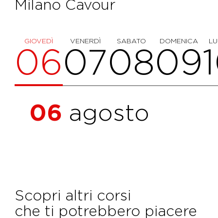
Milano Cavour
GIOVEDÌ
VENERDÌ
SABATO
DOMENICA
LU
06
07
08
09
06
agosto
Scopri altri corsi
che ti potrebbero piacere