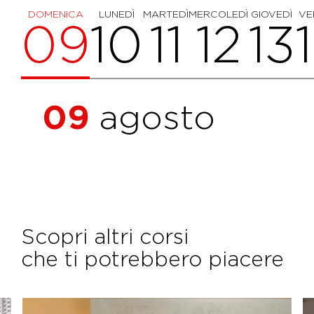
DOMENICA
LUNEDÌ
MARTEDÌ
MERCOLEDÌ
GIOVEDÌ
VE
09
10
11
12
13
09
agosto
Scopri altri corsi
che ti potrebbero piacere