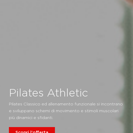
Pilates Athletic
Pilates Classico ed allenamento funzionale si incontrano
e sviluppano schemi di movimento e stimoli muscolari
più dinamici e sfidanti.
Scopri l'offerta