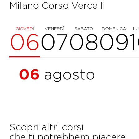
Milano Corso Vercelli
GIOVEDÌ
VENERDÌ
SABATO
DOMENICA
LU
06
07
08
09
06
agosto
Scopri altri corsi
che ti potrebbero piacere