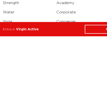
Strength
Academy
Water
Corporate
Yoga
Concierge
Entra in
Virgin Active
Running
Solarium
INFO
DOWNLOAD
Carriere
Assistenza
Reclami
Privacy Policy
Cookie Policy