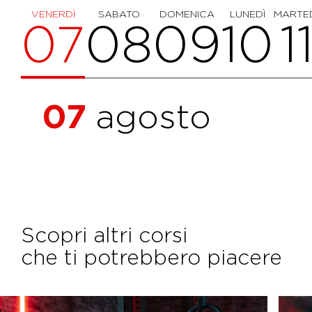
VENERDÌ
SABATO
DOMENICA
LUNEDÌ
MARTE
07
08
09
10
1
07
agosto
Scopri altri corsi
che ti potrebbero piacere