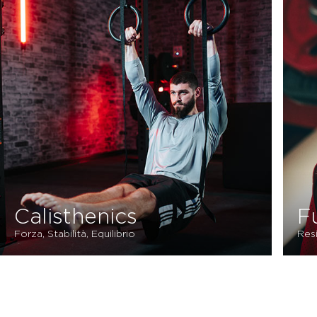
Calisthenics
F
Forza, Stabilità, Equilibrio
Res