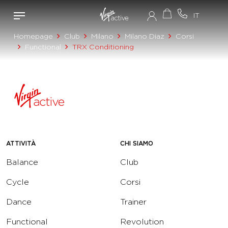
Homepage
Club
Milano
Milano Diaz
Corsi
Functional
TRX Conditioning
ATTIVITÀ
CHI SIAMO
Balance
Club
Cycle
Corsi
Dance
Trainer
Functional
Revolution