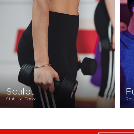
Sculpt
F
Stabilità, Forza
Res