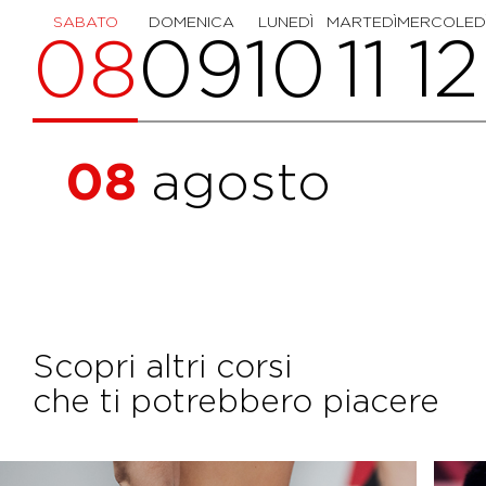
SABATO
DOMENICA
LUNEDÌ
MARTEDÌ
MERCOLED
08
09
10
11
12
08
agosto
Scopri altri corsi
che ti potrebbero piacere