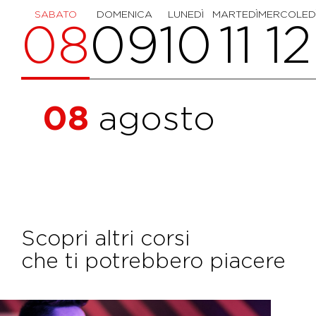
SABATO
DOMENICA
LUNEDÌ
MARTEDÌ
MERCOLED
08
09
10
11
12
08
agosto
Scopri altri corsi
che ti potrebbero piacere