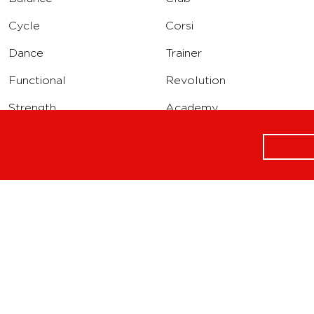
ATTIVITÀ
CHI SIAMO
Balance
Club
Cycle
Corsi
Dance
Trainer
Functional
Revolution
Strength
Academy
Water
Corporate
Yoga
Concierge
Running
Solarium