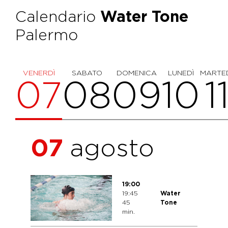
Calendario
Water Tone
Palermo
VENERDÌ
SABATO
DOMENICA
LUNEDÌ
MARTE
07
08
09
10
1
07
agosto
19:00
19:45
Water