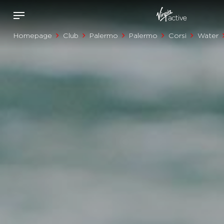
Homepage
Club
Palermo
Palermo
Corsi
Water