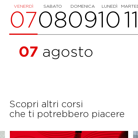
VENERDÌ
SABATO
DOMENICA
LUNEDÌ
MARTE
07
08
09
10
1
07
agosto
Scopri altri corsi
che ti potrebbero piacere