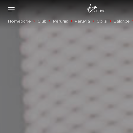
Homepage
Club
Perugia
Perugia
Corsi
Balance