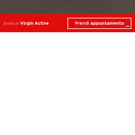
Prendi
appuntamento
Entra in
Virgin Active
Cosa troverai in Virgin
Active Cafè
Perugia