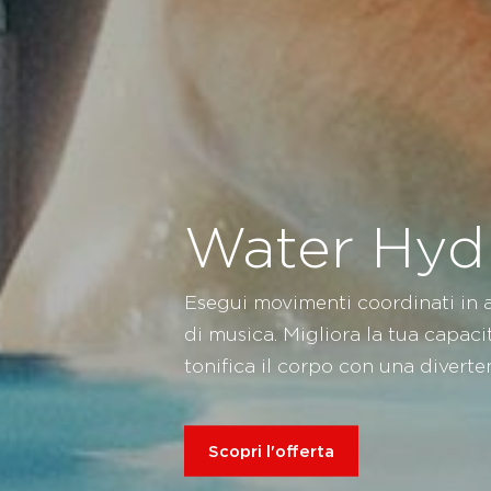
Water Hyd
Esegui movimenti coordinati in
di musica. Migliora la tua capac
tonifica il corpo con una diverte
Scopri l'offerta