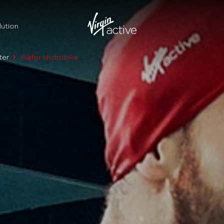
ution
ter
Water Hydrobike