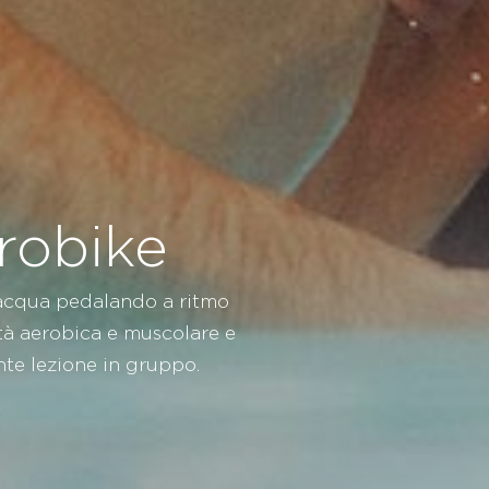
robike
 acqua pedalando a ritmo
ità aerobica e muscolare e
nte lezione in gruppo.