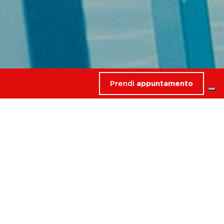
Prendi
appuntamento
rdati