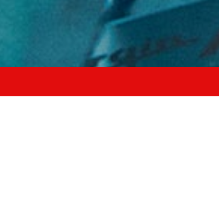
allena forza
resistenza