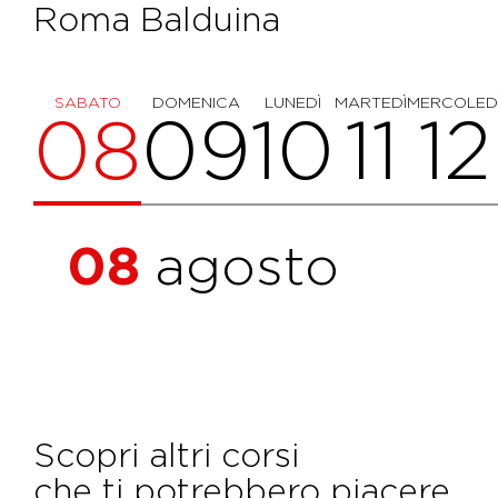
Roma Balduina
SABATO
DOMENICA
LUNEDÌ
MARTEDÌ
MERCOLED
08
09
10
11
12
08
agosto
Scopri altri corsi
che ti potrebbero piacere