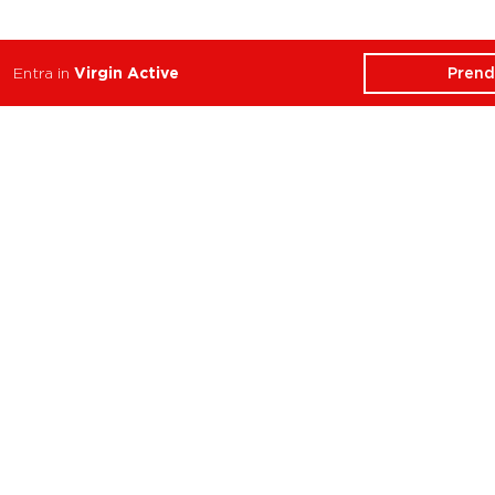
Prend
Entra in
Virgin Active
ATTIVITÀ
CHI SIAMO
Balance
Club
Cycle
Corsi
Dance
Trainer
Functional
Revolution