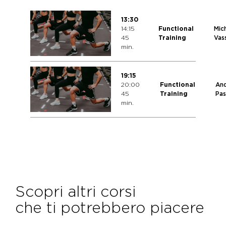
13:30
14:15
Functional
Mic
45
Training
Vass
min.
19:15
20:00
Functional
An
45
Training
Pas
min.
Scopri altri corsi
che ti potrebbero piacere