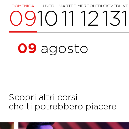
DOMENICA
LUNEDÌ
MARTEDÌ
MERCOLEDÌ
GIOVEDÌ
VE
09
10
11
12
13
09
agosto
Scopri altri corsi
che ti potrebbero piacere