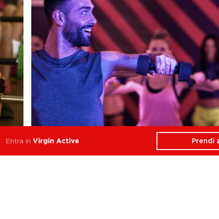
Prendi
Entra in
Virgin Active
Sculpt
A
Stabilità, Forza
Res