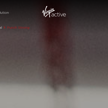
ution
al
Punch Strong