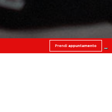
Prendi
appuntamento
rdati