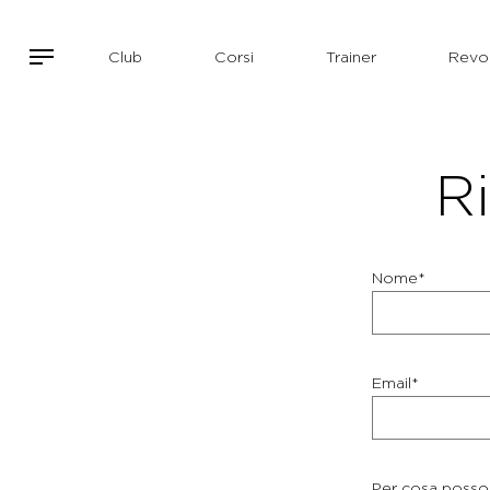
Club
Corsi
Trainer
Revol
Ri
Nome*
Email*
Per cosa posso 