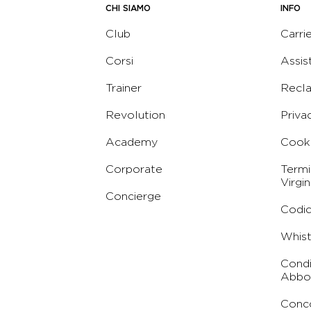
CHI SIAMO
INFO
Club
Carri
Corsi
Assis
Trainer
Recl
Revolution
Priva
Academy
Cooki
Corporate
Termi
Virgin
Concierge
Codic
Whist
Condi
Abbo
Conc