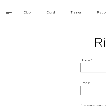
Club
Corsi
Trainer
Revol
Ri
Nome*
Email*
Per cosa posso 