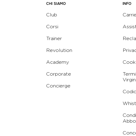
CHI SIAMO
INFO
Club
Carri
Corsi
Assis
Trainer
Recl
Revolution
Priva
Academy
Cooki
Corporate
Termi
Virgin
Concierge
Codic
Whist
Condi
Abbo
Conc