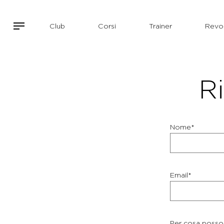
Club
Corsi
Trainer
Revol
Ri
Nome*
Email*
Per cosa posso 