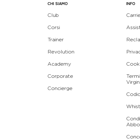
CHI SIAMO
INFO
Club
Carri
Corsi
Assis
Trainer
Recl
Revolution
Priva
Academy
Cooki
Corporate
Termi
Virgin
Concierge
Codic
Whist
Condi
Abbo
Conc