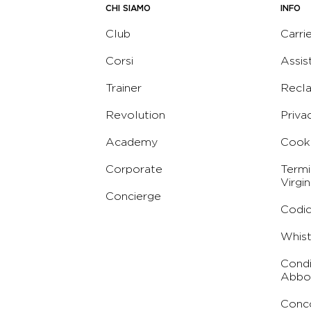
CHI SIAMO
INFO
Club
Carri
Corsi
Assis
Trainer
Recl
Revolution
Priva
Academy
Cooki
Corporate
Termi
Virgin
Concierge
Codic
Whist
Condi
Abbo
Conc