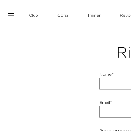
Club
Corsi
Trainer
Revol
Ri
Nome*
Email*
Per cosa posso 