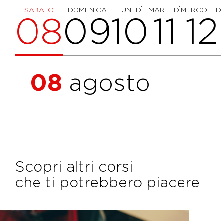
SABATO
DOMENICA
LUNEDÌ
MARTEDÌ
MERCOLED
08
09
10
11
12
08
agosto
Scopri altri corsi
che ti potrebbero piacere