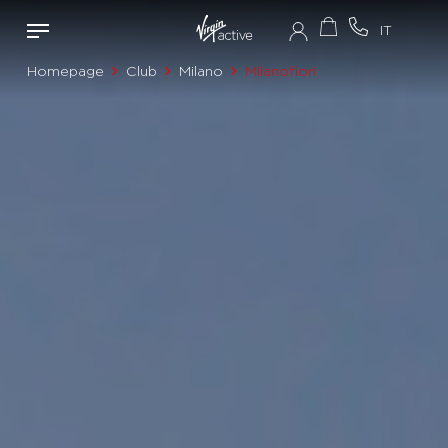
Homepage
Club
Milano
Milanofiori