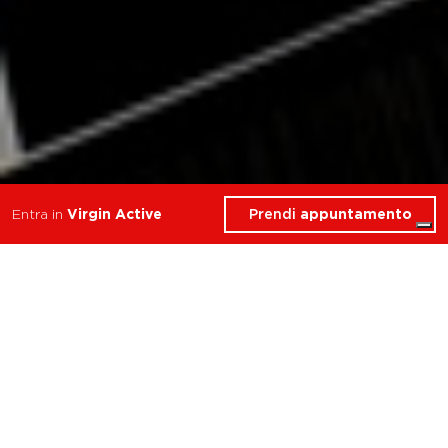
Prendi
appuntamento
Entra in
Virgin Active