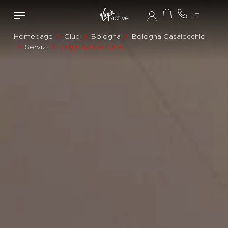
Homepage
Club
Bologna
Bologna Casalecchio
Servizi
Virgin Active Cafè