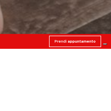
Prendi
appuntamento
rdati