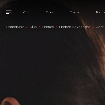
Club
Corsi
Trainer
Revol
Homepage
Club
Firenze
Firenze Rovezzano
Corsi