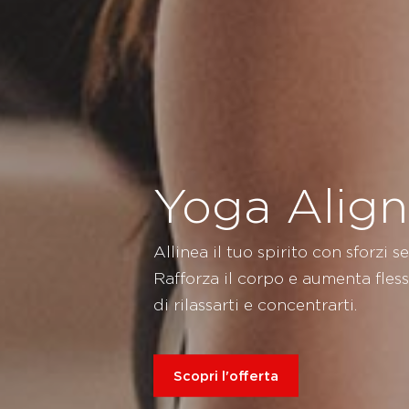
Yoga Align
Allinea il tuo spirito con sforzi s
Rafforza il corpo e aumenta flessi
di rilassarti e concentrarti.
Scopri l'offerta