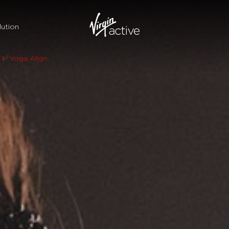
ution
Yoga Align