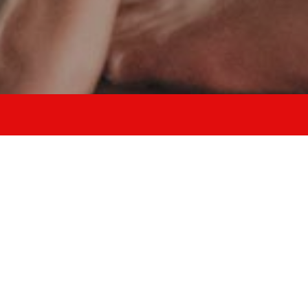
allena stabilità
equilibrio