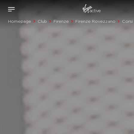
Homepage
Club
Firenze
Firenze Rovezzano
Corsi