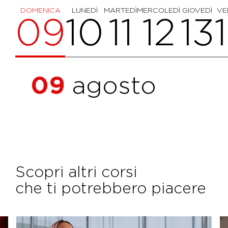
DOMENICA
LUNEDÌ
MARTEDÌ
MERCOLEDÌ
GIOVEDÌ
VE
09
10
11
12
13
09
agosto
Scopri altri corsi
che ti potrebbero piacere