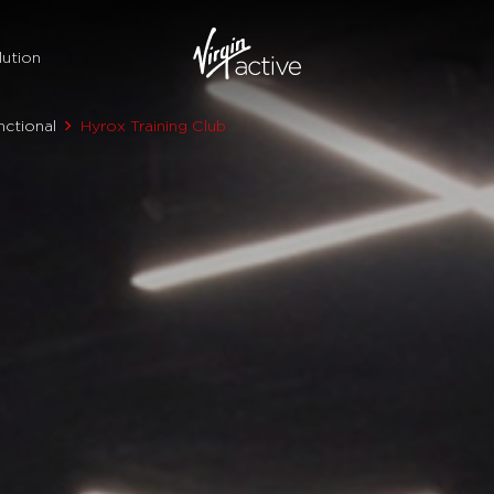
ution
nctional
Hyrox Training Club