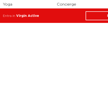
Yoga
Concierge
Running
Entra in
Virgin Active
Solarium
INFO
DOWNLOAD
Carriere
Assistenza
Reclami
Privacy Policy
Cookie Policy
Termini e Condizioni
dell’App Virgin Active
Italia