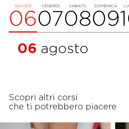
GIOVEDÌ
VENERDÌ
SABATO
DOMENICA
LU
06
07
08
09
06
agosto
Scopri altri corsi
che ti potrebbero piacere