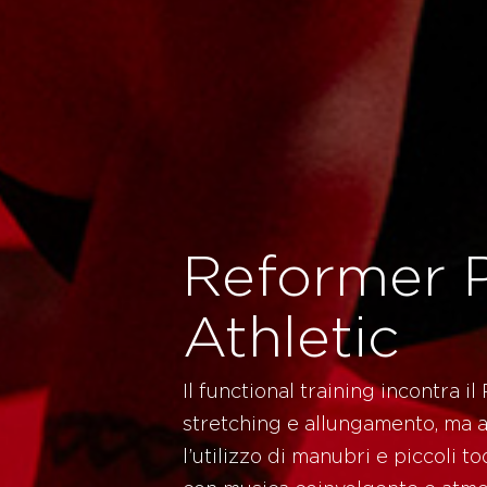
Reformer P
Athletic
Il functional training incontra il
stretching e allungamento, ma 
l’utilizzo di manubri e piccoli to